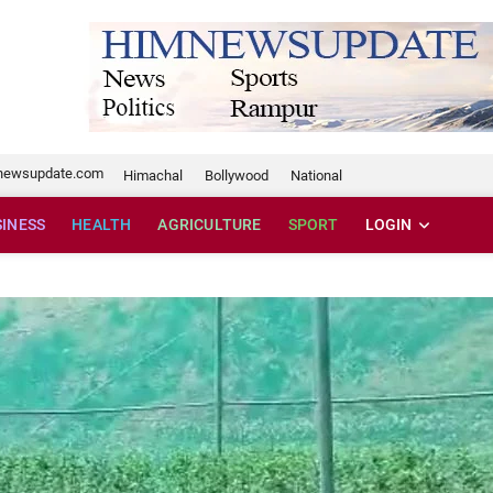
te.com
newsupdate.com
Himachal
Bollywood
National
SINESS
HEALTH
AGRICULTURE
SPORT
LOGIN