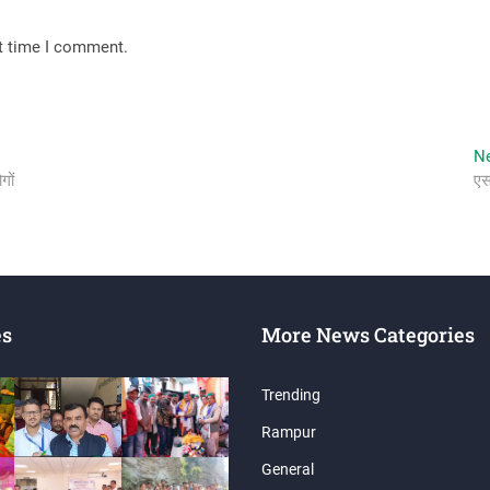
xt time I comment.
N
गों
एस
es
More News Categories
Trending
Rampur
General