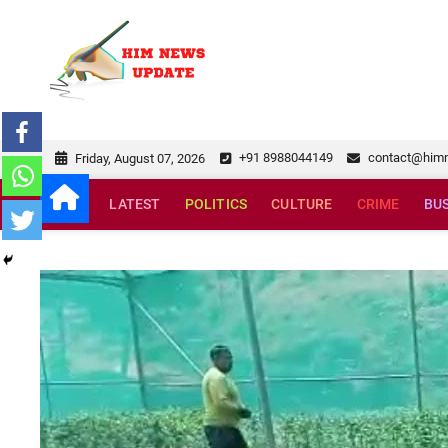
Skip
to
himnewsupda
SUPERFAST NEWS
content
+91 8988044149
contact@him
Friday, August 07, 2026
LATEST
POLITICS
CULTURE
CRIME
BU