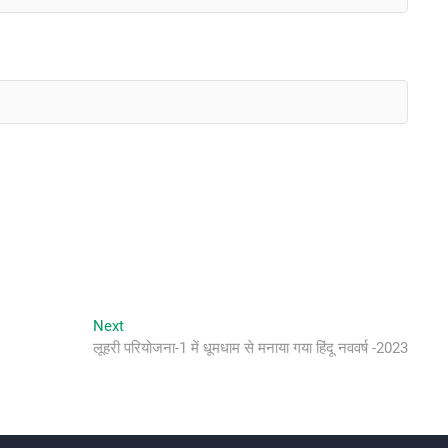
Next
Next
post:
लूहरी परियोजना-1 में धूमधाम से मनाया गया हिंदू नववर्ष -2023