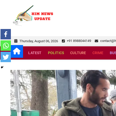
Skip
to
himnewsupda
SUPERFAST NEWS
content
+91 8988044149
contact@
Thursday, August 06, 2026
LATEST
POLITICS
CULTURE
CRIME
BU