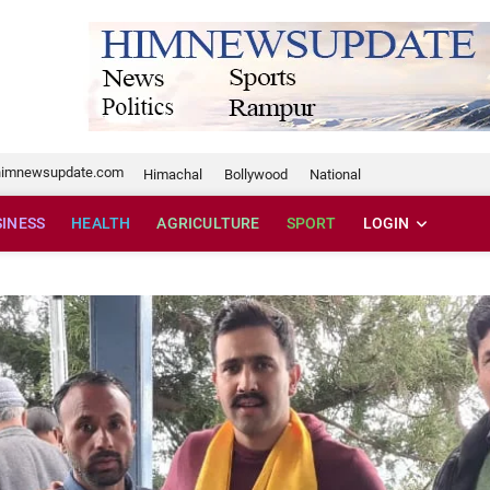
te.com
himnewsupdate.com
Himachal
Bollywood
National
SINESS
HEALTH
AGRICULTURE
SPORT
LOGIN