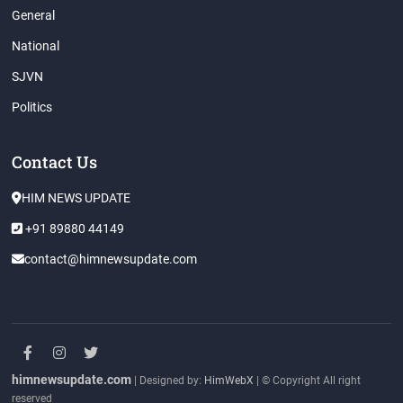
General
National
SJVN
Politics
Contact Us
HIM NEWS UPDATE
+91 89880 44149
contact@himnewsupdate.com
facebook
instagram
twitter
himnewsupdate.com
| Designed by:
HimWebX
| © Copyright All right
reserved