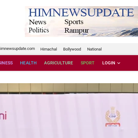
te.com
himnewsupdate.com
Himachal
Bollywood
National
SINESS
HEALTH
AGRICULTURE
SPORT
LOGIN