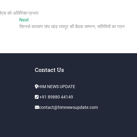
ीएस को अतिरिक्त प्रभार
Next
Next
post:
पेंशनर्स कल्याण संघ खंड रामपुर की बैठक सम्पन्न, समितियों का गठन
Contact Us
HIM NEWS UPDATE
+91 89880 44149
contact@himnewsupdate.com