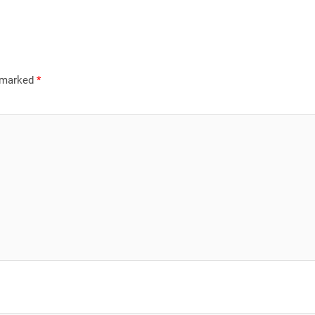
e marked
*