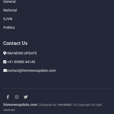
General
National
SJVN
Politics
Contact Us
HIM NEWS UPDATE
+91 89880 44149
contact@himnewsupdate.com
facebook
instagram
twitter
himnewsupdate.com
| Designed by:
HimWebX
| © Copyright All right
reserved