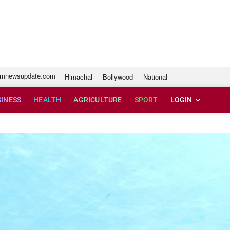
e.com
imnewsupdate.com
Himachal
Bollywood
National
SINESS
HEALTH
AGRICULTURE
SPORT
LOGIN