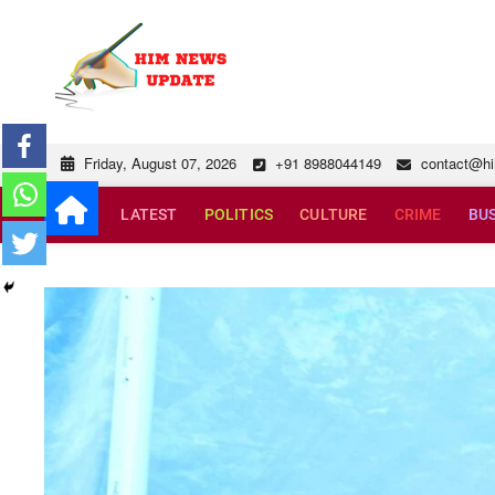
Skip
to
himnewsupdat
SUPERFAST NEWS
content
Friday, August 07, 2026
+91 8988044149
contact@h
LATEST
POLITICS
CULTURE
CRIME
BU