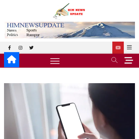
Skip
to
himnewsup
SUPERFAST NEWS
content
facebook
instagram
twitter
M
e
n
u
B
u
t
t
o
n