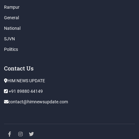
Rampur
General
National
SJVN
Politics
Contact Us
HIM NEWS UPDATE
+91 89880 44149
contact@himnewsupdate.com
facebook
instagram
twitter