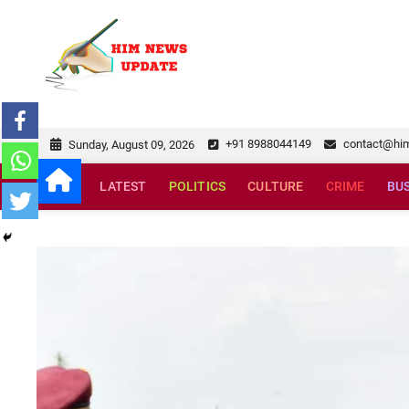
Skip
to
himnewsupda
SUPERFAST NEWS
content
+91 8988044149
contact@hi
Sunday, August 09, 2026
LATEST
POLITICS
CULTURE
CRIME
BU