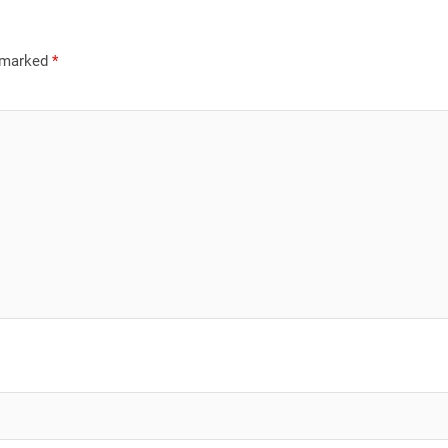
e marked
*