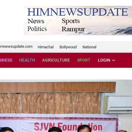
te.com
imnewsupdate.com
Himachal
Bollywood
National
SINESS
HEALTH
AGRICULTURE
SPORT
LOGIN