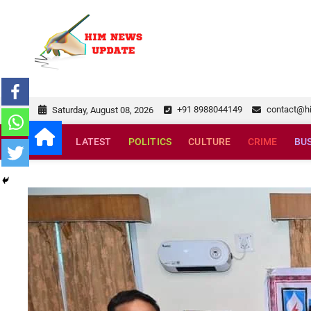
Skip
to
himnewsupda
SUPERFAST NEWS
content
+91 8988044149
contact@h
Saturday, August 08, 2026
LATEST
POLITICS
CULTURE
CRIME
BU