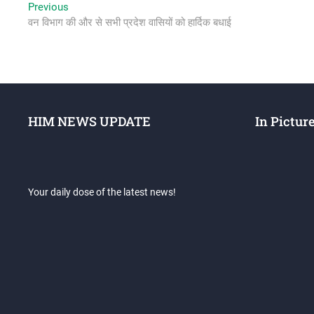
Post
Previous
Previous
post:
वन विभाग की और से सभी प्रदेश वासियों को हार्दिक बधाई
navigation
HIM NEWS UPDATE
In Pictur
Your daily dose of the latest news!