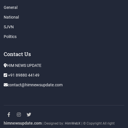
General
National
SJVN
Politics
Contact Us
HIM NEWS UPDATE
+91 89880 44149
contact@himnewsupdate.com
facebook
instagram
twitter
himnewsupdate.com
| Designed by:
HimWebX
| © Copyright All right