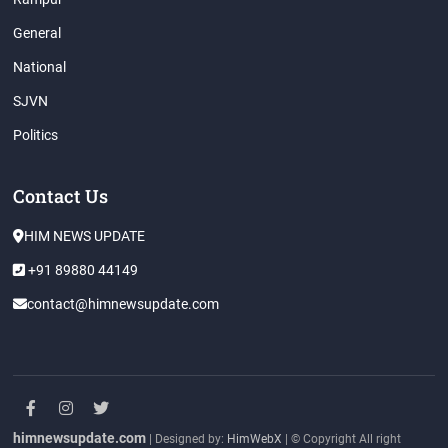
General
National
SJVN
Politics
Contact Us
HIM NEWS UPDATE
+91 89880 44149
contact@himnewsupdate.com
facebook
instagram
twitter
himnewsupdate.com
| Designed by:
HimWebX
| © Copyright All right