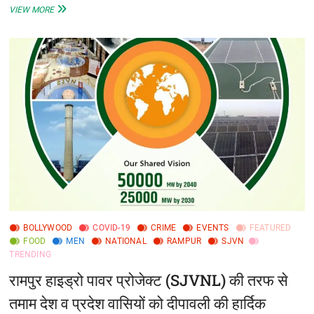
CISF
VIEW MORE
ने
‘विस्फोट
कवच
IX’
में
हासिल
किया
तीसरा
स्थान
–
शीर्ष
तीन
में
पहुंचने
वाला
एकमात्र
CAPF
BOLLYWOOD
COVID-19
CRIME
EVENTS
FEATURED
FOOD
MEN
NATIONAL
RAMPUR
SJVN
TRENDING
रामपुर हाइड्रो पावर प्रोजेक्ट (SJVNL) की तरफ से
तमाम देश व प्रदेश वासियों को दीपावली की हार्दिक