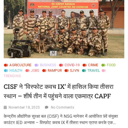
नए
कांस्टेबल
तैनात,
परिचालन
क्षमता
8%
बढ़ी
AGRICULTURE
BUSINESS
COVID-19
CRIME
FOOD
HEALTH
JOBS
RAMPUR
SJVN
TRAVEL
TRENDING
CISF ने ‘विस्फोट कवच IX’ में हासिल किया तीसरा
स्थान – शीर्ष तीन में पहुंचने वाला एकमात्र CAPF
November 18, 2025
No Comments
केन्द्रीय औद्योगिक सुरक्षा बल (CISF) ने NSG मानेसर में आयोजित 9वें संयुक्त
काउंटर IED अभ्यास – विस्फ़ोट कवच IX में तीसरा स्थान प्राप्त करके एक…