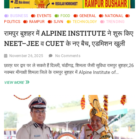
BUSINESS
EVENTS
FOOD
GENERAL
NATIONAL
POLITICS
RAMPUR
SJVN
TECHNOLOGY
TRENDING
रामपुर बुशहर में ALPINE INSTITUTE ने शुरू किए
NEET–JEE व CUET के नए बैच, एडमिशन खुली
November 26, 2025
No Comments
छात्र घर द्वार पर ले सकते हैं दिल्ली, चंडीगढ़, शिमला जैसी सुविधा रामपुर बुशहर,26
नवम्बर मीनाक्षी शिमला जिले के रामपुर बुशहर में Alpine Institute of…
रामपुर
VIEW MORE
बुशहर
में
ALPINE
INSTITUTE
ने
शुरू
किए
NEET–
JEE
व