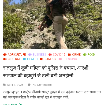
नीट-2026
की
प्रवेश
परीक्षा
की
तैयारियों
को
लेकर
कुल्लू
में
उपायुक्त
ने
एक
AGRICULTURE
BUSINESS
COVID-19
CRIME
FOOD
बैठक
GENERAL
HEALTH
RAMPUR
TRENDING
का
आयोजन
सतलुज में कूदी महिला को पुलिस ने बचाया, आरक्षी
किया।
सतपाल की बहादुरी से टली बड़ी अनहोनी
परीक्षार्थियों
से
परीक्षा
April 1, 2026
No Comments
केंद्र
के
रामपुर बुशहर, 1 अप्रैल मीनाक्षी रामपुर बुशहर में एक दर्दनाक घटना उस समय टल
लिए
गई, जब एक महिला ने बजीर बावड़ी पुल से सतलुज नदी…
समय
से
सतलुज