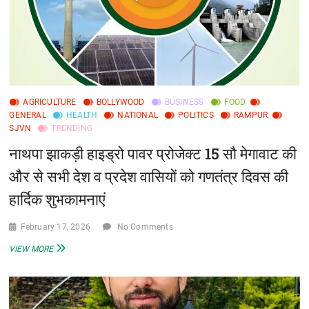
समय
रहते
करें
परहेज
AGRICULTURE
BOLLYWOOD
BUSINESS
FOOD
GENERAL
HEALTH
NATIONAL
POLITICS
RAMPUR
SJVN
TRENDING
नाथपा झाकड़ी हाइड्रो पावर प्रोजेक्ट 15 सौ मेगावाट की
और से सभी देश व प्रदेश वासियों को गणतंत्र दिवस की
हार्दिक शुभकामनाएं
February 17, 2026
No Comments
नाथपा
VIEW MORE
झाकड़ी
हाइड्रो
पावर
प्रोजेक्ट
15