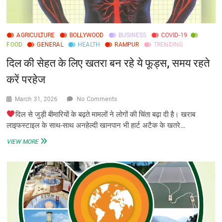
AGRICULTURE
BOLLYWOOD
BUSINESS
COVID-19
FOOD
GENERAL
HEALTH
RAMPUR
TRENDING
दिल की सेहत के लिए खतरा बन रहे ये फूड्स, समय रहते
करें परहेज
March 31, 2026
No Comments
दिल से जुड़ी बीमारियों के बढ़ते मामलों ने लोगों की चिंता बढ़ा दी है। खराब
लाइफस्टाइल के साथ-साथ अनहेल्दी खानपान भी हार्ट अटैक के खतरे…
दिल
VIEW MORE
की
सेहत
के
लिए
खतरा
बन
रहे
ये
फूड्स,