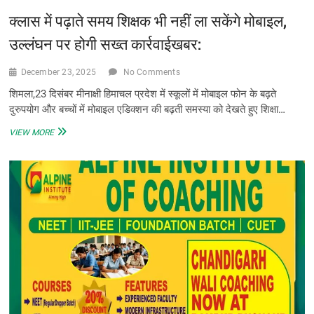
कौल
क्लास में पढ़ाते समय शिक्षक भी नहीं ला सकेंगे मोबाइल,
सिंह
नेगी
उल्लंघन पर होगी सख्त कार्रवाईखबर:
December 23, 2025
No Comments
शिमला,23 दिसंबर मीनाक्षी हिमाचल प्रदेश में स्कूलों में मोबाइल फोन के बढ़ते
दुरुपयोग और बच्चों में मोबाइल एडिक्शन की बढ़ती समस्या को देखते हुए शिक्षा…
क्लास
VIEW MORE
में
पढ़ाते
समय
शिक्षक
भी
नहीं
ला
सकेंगे
मोबाइल,
उल्लंघन
पर
होगी
सख्त
कार्रवाईखबर: