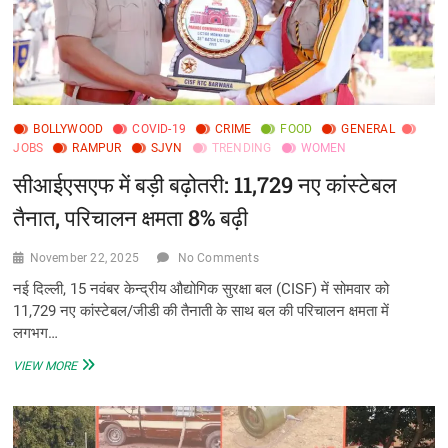
CUET
के
नए
बैच,
एडमिशन
खुली
BOLLYWOOD
COVID-19
CRIME
FOOD
GENERAL
JOBS
RAMPUR
SJVN
TRENDING
WOMEN
सीआईएसएफ में बड़ी बढ़ोतरी: 11,729 नए कांस्टेबल
तैनात, परिचालन क्षमता 8% बढ़ी
November 22, 2025
No Comments
नई दिल्ली, 15 नवंबर केन्द्रीय औद्योगिक सुरक्षा बल (CISF) में सोमवार को
11,729 नए कांस्टेबल/जीडी की तैनाती के साथ बल की परिचालन क्षमता में
लगभग…
सीआईएसएफ
VIEW MORE
में
बड़ी
बढ़ोतरी:
11,729