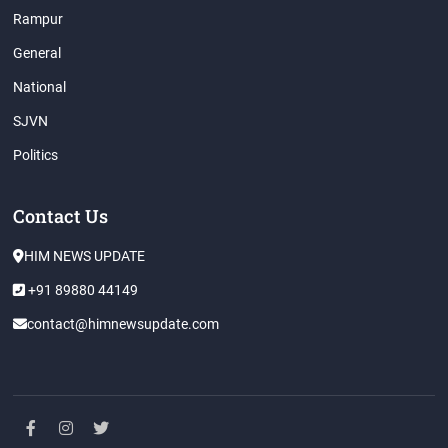
Rampur
General
National
SJVN
Politics
Contact Us
HIM NEWS UPDATE
+91 89880 44149
contact@himnewsupdate.com
facebook
instagram
twitter