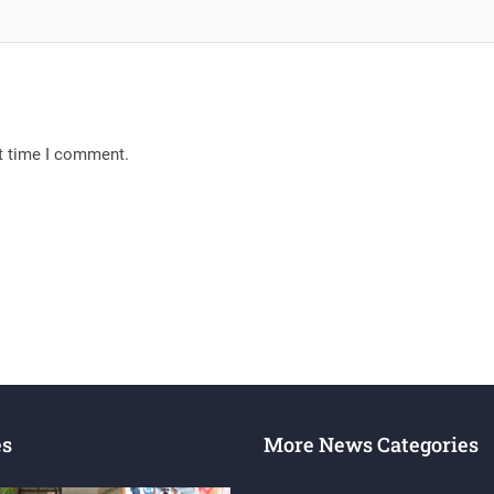
xt time I comment.
es
More News Categories