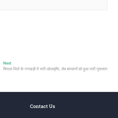
Next
Next
post:
शिमला जिले के ननखड़ी में भारी ओलावृष्टि, सेब बागवानों को हुआ भारी नुकसान
Contact Us