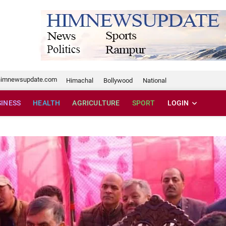
te.com
himnewsupdate.com
Himachal
Bollywood
National
SINESS
HEALTH
AGRICULTURE
SPORT
LOGIN