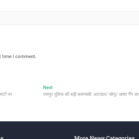
xt time I comment.
Next
Next
post:
रूटों पर
रामपुर पुलिस की बड़ी कामयाबी: अटवाल/ सोनू/ आशा गैंग का 
es
More News Categories