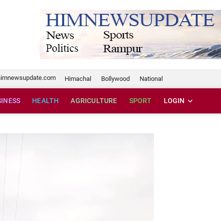
te.com
himnewsupdate.com
Himachal
Bollywood
National
SINESS
HEALTH
AGRICULTURE
SPORT
LOGIN