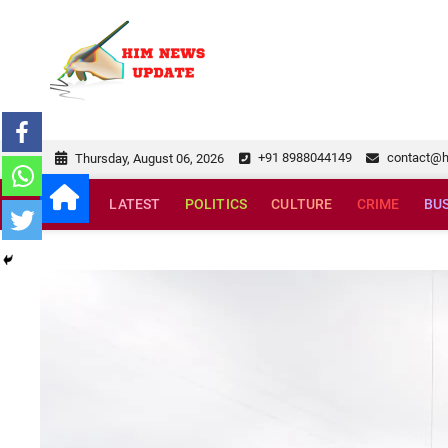
Skip
to
himnewsupda
SUPERFAST NEWS
content
+91 8988044149
contact@
Thursday, August 06, 2026
LATEST
POLITICS
CULTURE
CRIME
BU