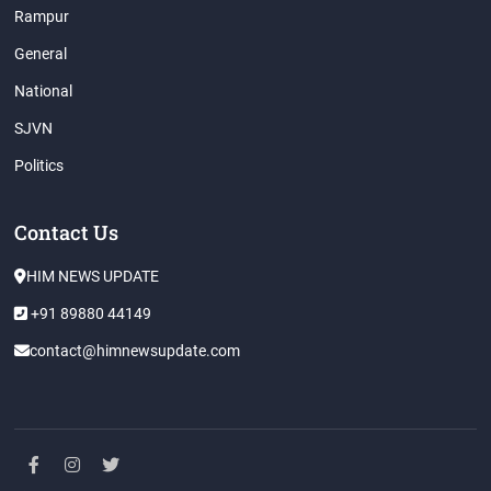
Rampur
General
National
SJVN
Politics
Contact Us
HIM NEWS UPDATE
+91 89880 44149
contact@himnewsupdate.com
facebook
instagram
twitter