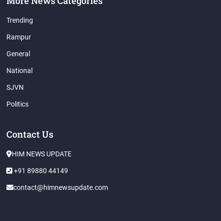
More News Categories
Trending
Rampur
General
National
SJVN
Politics
Contact Us
HIM NEWS UPDATE
+91 89880 44149
contact@himnewsupdate.com