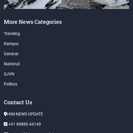
More News Categories
Trending
Rampur
General
National
SJVN
Politics
Contact Us
HIM NEWS UPDATE
+91 89880 44149