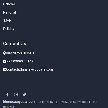
General
National
SJVN
Politics
Contact Us
HIM NEWS UPDATE
+91 89880 44149
contact@himnewsupdate.com
facebook
instagram
twitter
himnewsupdate.com
| Designed by:
HimWebX
| © Copyright All right
reserved