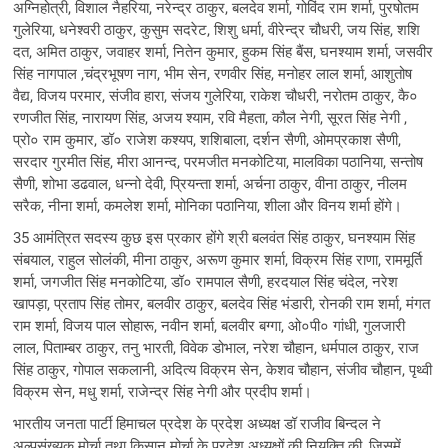
अग्निहोत्री, विशाल नैहरिया, नरेन्द्र ठाकुर, बलदेव शर्मा, गोविंद राम शर्मा, पुरषोतम
गुलेरिया, धनेश्वरी ठाकुर, कुसुम सदरेट, शिशु धर्मा, वीरेन्द्र चौधरी, जय सिंह, शशि
दत, अमित ठाकुर, जवाहर शर्मा, नितेन कुमार, हुकम सिंह बैंस, घनश्याम शर्मा, जसवीर
सिंह नागपाल ,चंद्रभूषण नाग, भीम सेन, रणवीर सिंह, मनोहर लाल शर्मा, आशुतोष
वैद्य, विजय परमार, संजीव हारा, संजय गुलेरिया, राकेश चौधरी, नरोतम ठाकुर, कै०
रणजीत सिंह, नारायण सिंह, अजय श्याम, रवि मैहता, कौल नेगी, सूरत सिंह नेगी ,
प्रो० राम कुमार, डॉ० राजेश कश्यप, शशिबाला, दर्शन सैणी, ओमप्रकाश सैणी,
सरदार गुरमीत सिंह, मीरा आनन्द, परमजीत मनकोटिया, मालविका पठानिया, सन्तोष
सैणी, शोभा डढवाल, धन्नो देवी, प्रियन्ता शर्मा, अर्चना ठाकुर, वीना ठाकुर, नीलम
सरैक, नीना शर्मा, कमलेश शर्मा, मोनिका पठानिया, शीला और विनय शर्मा होंगे।
35 आमंत्रित सदस्य कुछ इस प्रकार होंगे श्री बलवंत सिंह ठाकुर, घनश्याम सिंह
संबयाल, राहुल सोलंकी, मीना ठाकुर, अरूण कुमार शर्मा, विक्रम सिंह राणा, राममूर्ति
शर्मा, जगजीत सिंह मनकोटिया, डॉ० रामपाल सैणी, हरदयाल सिंह चंदेल, नरेश
खापड़ा, प्रताप सिंह तोमर, बलवीर ठाकुर, बलदेव सिंह भंडारी, रोनकी राम शर्मा, मंगत
राम शर्मा, विजय पाल सोहारू, नवीन शर्मा, बलवीर बग्गा, ओ०पी० गांधी, गुलजारी
लाल, पिताम्बर ठाकुर, तनु भारती, विवेक डोभाल, नरेश चौहान, धर्मपाल ठाकुर, राज
सिंह ठाकुर, गोपाल सकलानी, अदित्य विक्रम सेन, केशव चौहान, संजीव चौहान, पृथ्वी
विक्रम सेन, मधु शर्मा, राजेन्द्र सिंह नेगी और प्रदीप शर्मा।
भारतीय जनता पार्टी हिमाचल प्रदेश के प्रदेश अध्यक्ष डॉ राजीव बिन्दल ने
अल्पसंख्यक मोर्चा तथा किसान मोर्चा के प्रदेश अध्यक्षों की नियुक्ति की, जिसमें