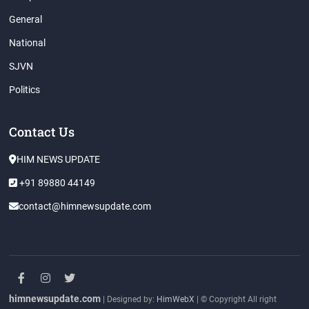
General
National
SJVN
Politics
Contact Us
HIM NEWS UPDATE
+91 89880 44149
contact@himnewsupdate.com
facebook
instagram
twitter
himnewsupdate.com
| Designed by:
HimWebX
| © Copyright All right