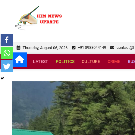
Skip
to
himnewsupda
SUPERFAST NEWS
content
+91 8988044149
contact@
Thursday, August 06, 2026
LATEST
POLITICS
CULTURE
CRIME
BU