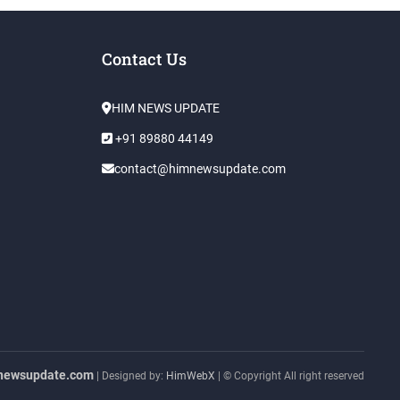
Contact Us
HIM NEWS UPDATE
+91 89880 44149
contact@himnewsupdate.com
newsupdate.com
| Designed by:
HimWebX
| © Copyright All right reserved