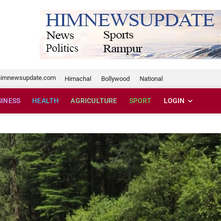
te.com
himnewsupdate.com
Himachal
Bollywood
National
SINESS
HEALTH
AGRICULTURE
SPORT
LOGIN