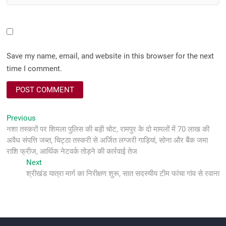
Save my name, email, and website in this browser for the next
time I comment.
Post
Previous
Previous
post:
नशा तस्करों पर शिमला पुलिस की बड़ी चोट, रामपुर के दो मामलों में 70 लाख की
navigation
अवैध संपत्ति जब्त, चिट्ठा तस्करी से अर्जित लग्जरी गाड़ियां, सोना और बैंक जमा
राशि फ्रीज, आर्थिक नेटवर्क तोड़ने की कार्रवाई तेज
Next
Next
post:
श्रीखंड यात्रा मार्ग का निरीक्षण शुरू, सात सदस्यीय टीम फांचा गांव से रवाना