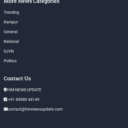
More News Categories
Trending
Rampur
General
National
SJVN
Politics
Contact Us
HIM NEWS UPDATE
+91 89880 44149
contact@himnewsupdate.com