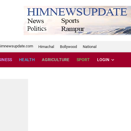
te.com
himnewsupdate.com
Himachal
Bollywood
National
SINESS
HEALTH
AGRICULTURE
SPORT
LOGIN