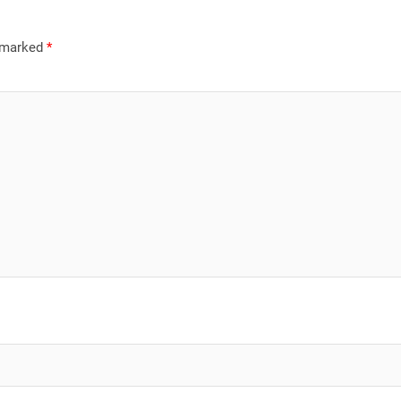
e marked
*