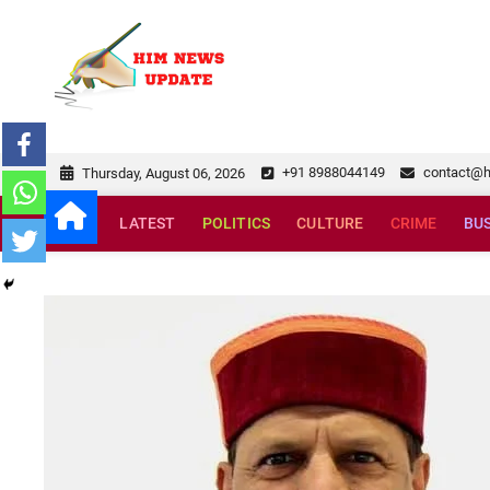
Skip
to
himnewsupda
SUPERFAST NEWS
content
+91 8988044149
contact@
Thursday, August 06, 2026
LATEST
POLITICS
CULTURE
CRIME
BU