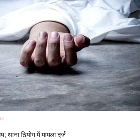
NG
प; थाना ठियोग में मामला दर्ज