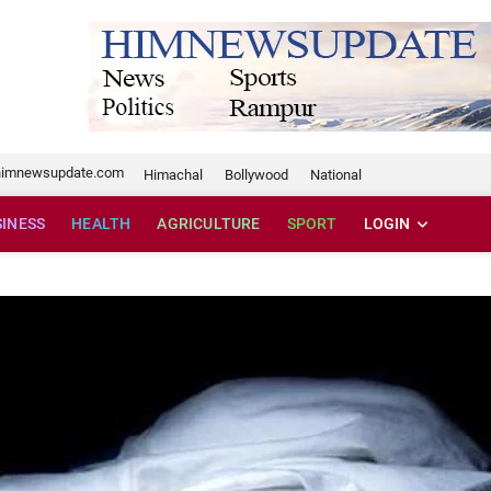
te.com
himnewsupdate.com
Himachal
Bollywood
National
SINESS
HEALTH
AGRICULTURE
SPORT
LOGIN