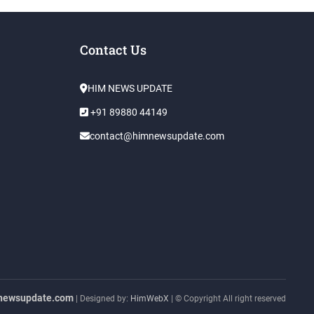
Contact Us
HIM NEWS UPDATE
+91 89880 44149
contact@himnewsupdate.com
newsupdate.com
| Designed by:
HimWebX
| © Copyright All right reserved