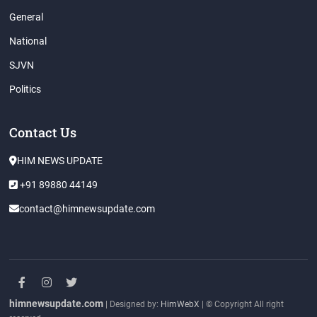
General
National
SJVN
Politics
Contact Us
HIM NEWS UPDATE
+91 89880 44149
contact@himnewsupdate.com
facebook
instagram
twitter
himnewsupdate.com
| Designed by:
HimWebX
| © Copyright All right