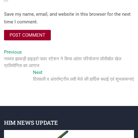
Save my name, email, and website in this browser for the next
time I comment.
Post
Previous
Previous
post:
नाथपा झाकड़ी हाइड्रो पावर स्टेशन ने किया आंतर परियोजना वॉलीबॉल खेल
navigation
प्रतियोगिता का आगाज
Next
Next
post:
दिपावली व अंतर्राष्ट्रीय लवी मेले की हार्दिक बधाई एवं शुभकामनाएं
HIM NEWS UPDATE