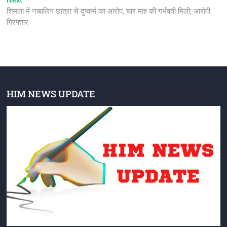
Next
post:
शिमला में नाबालिग छात्रा से दुष्कर्म का आरोप, चार माह की गर्भवती मिली; आरोपी
गिरफ्तार
HIM NEWS UPDATE