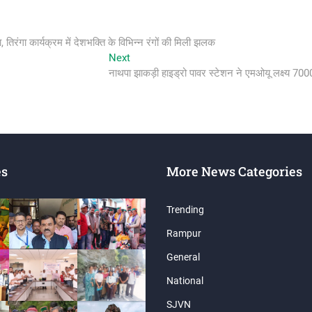
 तिरंगा कार्यक्रम में देशभक्ति के विभिन्न रंगों की मिली झलक
Next
Next
post:
नाथपा झाकड़ी हाइड्रो पावर स्टेशन ने एमओयू लक्ष्य 70
es
More News Categories
Trending
Rampur
General
National
SJVN