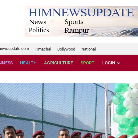
te.com
newsupdate.com
Himachal
Bollywood
National
SINESS
HEALTH
AGRICULTURE
SPORT
LOGIN