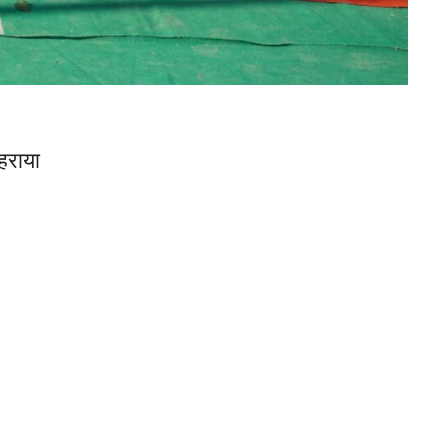
फहराया