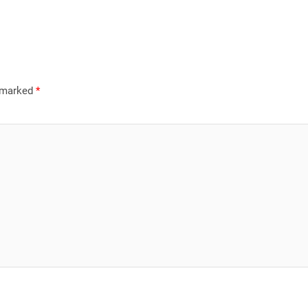
e marked
*