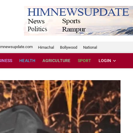
te.com
imnewsupdate.com
Himachal
Bollywood
National
SINESS
HEALTH
AGRICULTURE
SPORT
LOGIN