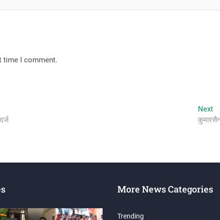
xt time I comment.
N
Next
po
दर्ज
कुमारसै
es
More News Categories
Trending