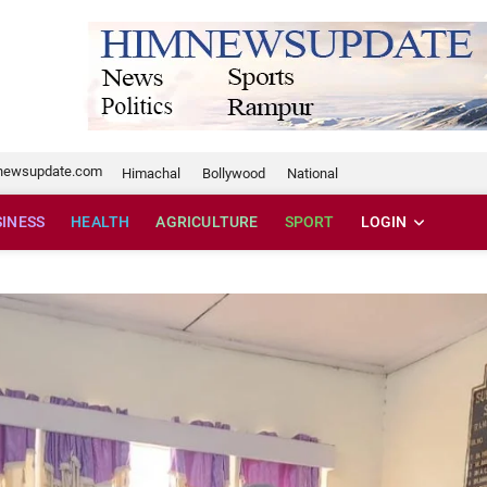
te.com
newsupdate.com
Himachal
Bollywood
National
SINESS
HEALTH
AGRICULTURE
SPORT
LOGIN