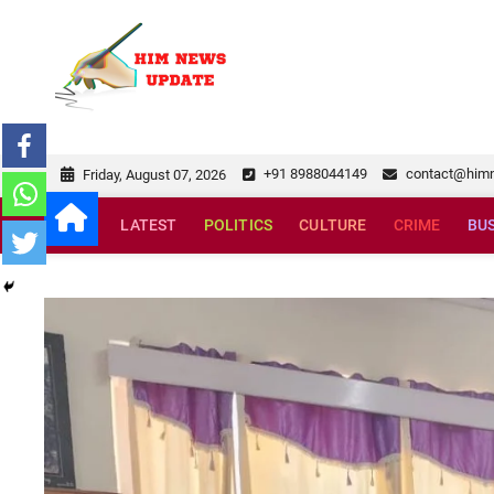
Skip
to
himnewsupda
SUPERFAST NEWS
content
+91 8988044149
contact@him
Friday, August 07, 2026
LATEST
POLITICS
CULTURE
CRIME
BU