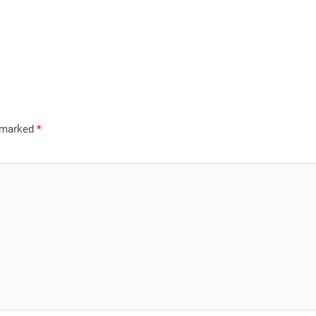
e marked
*