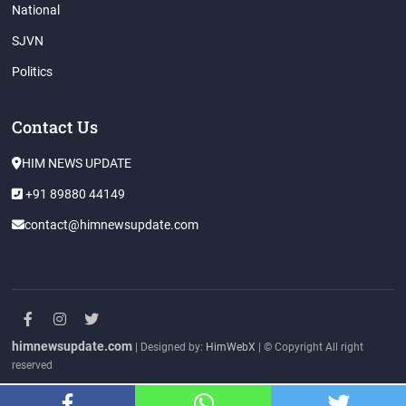
National
SJVN
Politics
Contact Us
HIM NEWS UPDATE
+91 89880 44149
contact@himnewsupdate.com
facebook
instagram
twitter
himnewsupdate.com
| Designed by:
HimWebX
| © Copyright All right
reserved